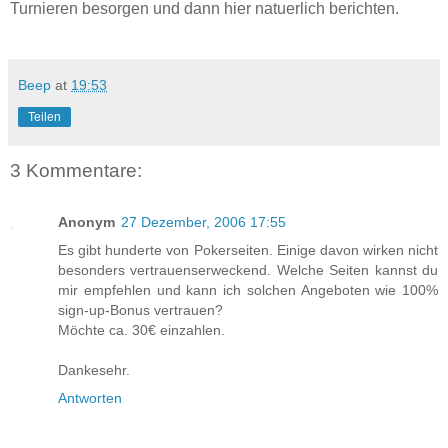
Turnieren besorgen und dann hier natuerlich berichten.
Beep
at
19:53
Teilen
3 Kommentare:
Anonym
27 Dezember, 2006 17:55
Es gibt hunderte von Pokerseiten. Einige davon wirken nicht
besonders vertrauenserweckend. Welche Seiten kannst du
mir empfehlen und kann ich solchen Angeboten wie 100%
sign-up-Bonus vertrauen?
Möchte ca. 30€ einzahlen.
Dankesehr.
Antworten