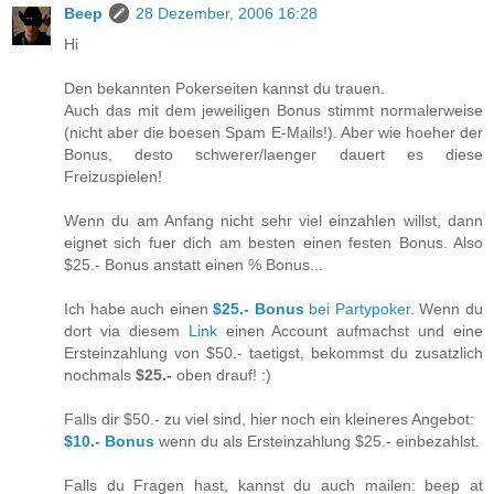
Beep
28 Dezember, 2006 16:28
Hi
Den bekannten Pokerseiten kannst du trauen.
Auch das mit dem jeweiligen Bonus stimmt normalerweise
(nicht aber die boesen Spam E-Mails!). Aber wie hoeher der
Bonus, desto schwerer/laenger dauert es diese
Freizuspielen!
Wenn du am Anfang nicht sehr viel einzahlen willst, dann
eignet sich fuer dich am besten einen festen Bonus. Also
$25.- Bonus anstatt einen % Bonus...
Ich habe auch einen
$25.- Bonus
bei Partypoker
. Wenn du
dort via diesem
Link
einen Account aufmachst und eine
Ersteinzahlung von $50.- taetigst, bekommst du zusatzlich
nochmals
$25.-
oben drauf! :)
Falls dir $50.- zu viel sind, hier noch ein kleineres Angebot:
$10.- Bonus
wenn du als Ersteinzahlung $25.- einbezahlst.
Falls du Fragen hast, kannst du auch mailen: beep at