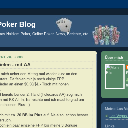
Poker Blog
xas Hold'em Poker, Online Poker, News, Berichte, etc.
NI 28, 2006
Über mich
ielen - mit AA
B
 mich ueber den Mittag mal wieder kurz an den
ars. Da fehlen mir ja noch einige FPP.
ieder an einen $0.50/$1.- Tisch mit hohen
v
.
nd bereits bei der 2. Hand (Holecards AA) zog mich
n mit KK All In. Es reichte und ich machte grad am
 schoenes Plus. :)
Meine Las Ve
ch mit ca.
20 BB im Plus
auf. Na also, schon besser
Las Vegas 
ersuch.
noch ein paar einzelne FPP bis meine 3 Bonuse
Links