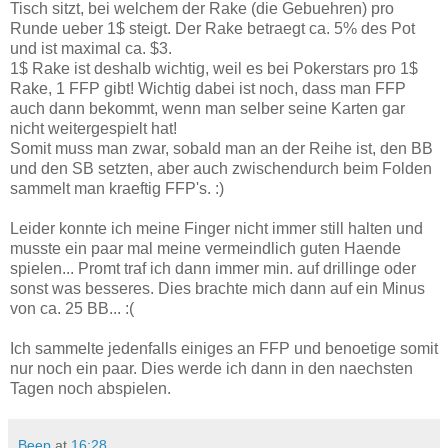
Tisch sitzt, bei welchem der Rake (die Gebuehren) pro
Runde ueber 1$ steigt. Der Rake betraegt ca. 5% des Pot
und ist maximal ca. $3.
1$ Rake ist deshalb wichtig, weil es bei Pokerstars pro 1$
Rake, 1 FFP gibt! Wichtig dabei ist noch, dass man FFP
auch dann bekommt, wenn man selber seine Karten gar
nicht weitergespielt hat!
Somit muss man zwar, sobald man an der Reihe ist, den BB
und den SB setzten, aber auch zwischendurch beim Folden
sammelt man kraeftig FFP's. :)
Leider konnte ich meine Finger nicht immer still halten und
musste ein paar mal meine vermeindlich guten Haende
spielen... Promt traf ich dann immer min. auf drillinge oder
sonst was besseres. Dies brachte mich dann auf ein Minus
von ca. 25 BB... :(
Ich sammelte jedenfalls einiges an FFP und benoetige somit
nur noch ein paar. Dies werde ich dann in den naechsten
Tagen noch abspielen.
Beep
at
16:28