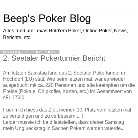
Beep's Poker Blog
Alles rund um Texas Hold'em Poker, Online Poker, News,
Berichte, etc.
Montag, Juli 02, 2007
2. Seetaler Pokerturnier Bericht
Am letzten Samstag fand das 2. Seetaler Pokerturnier in
Hochdorf (LU) statt. Wie beim letzten mal, war es wieder
ausgebucht mit ca. 220 Personen und alle kaempften um die
Preise (Pokale, Chipkoffer, Karten, etc.) im Gesamtwert von
sFr. 1'500.-.
Fuer mich hiess das Ziel, meinen 10. Platz vom letzten mal
zu verteidigen und zu verbessern... ;)
Leider musste ich bald feststellen, dass dieser Samstag
mein Unglueckstag in Sachen Pokern werden wuerde...