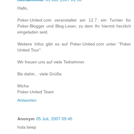
Hallo,
Poker-United.com veranstaltet am 12.7. ein Turnier für
Poker-Blogger und Blog-Leser, zu dem Ihr hiermit herzlich
eingeladen seid.
Weitere Infos gibt es auf Poker-United.com unter "Poker
United Tour".
Wir freuen uns auf viele Teilnehmer.
Bis dahin... viele Grüße
Micha
Poker-United Team
Antworten
Anonym
05 Juli, 2007 09:45
hola beep