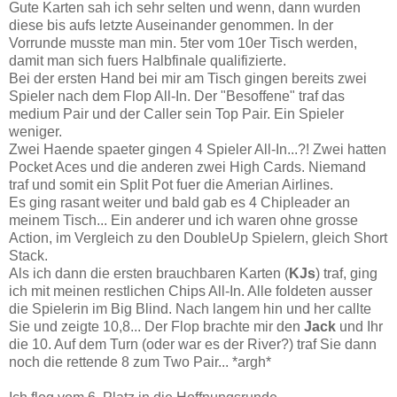
Gute Karten sah ich sehr selten und wenn, dann wurden
diese bis aufs letzte Auseinander genommen. In der
Vorrunde musste man min. 5ter vom 10er Tisch werden,
damit man sich fuers Halbfinale qualifizierte.
Bei der ersten Hand bei mir am Tisch gingen bereits zwei
Spieler nach dem Flop All-In. Der "Besoffene" traf das
medium Pair und der Caller sein Top Pair. Ein Spieler
weniger.
Zwei Haende spaeter gingen 4 Spieler All-In...?! Zwei hatten
Pocket Aces und die anderen zwei High Cards. Niemand
traf und somit ein Split Pot fuer die Amerian Airlines.
Es ging rasant weiter und bald gab es 4 Chipleader an
meinem Tisch... Ein anderer und ich waren ohne grosse
Action, im Vergleich zu den DoubleUp Spielern, gleich Short
Stack.
Als ich dann die ersten brauchbaren Karten (
KJs
) traf, ging
ich mit meinen restlichen Chips All-In. Alle foldeten ausser
die Spielerin im Big Blind. Nach langem hin und her callte
Sie und zeigte 10,8... Der Flop brachte mir den
Jack
und Ihr
die 10. Auf dem Turn (oder war es der River?) traf Sie dann
noch die rettende 8 zum Two Pair... *argh*